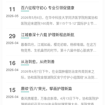
院护理学科再创佳绩，2021年度中国医院科技量值护
11
百六征程守初心 专业引领促健康
理学科排名全国第三；代表学科稳定科研实力的五年
总科技量值亦排名全国第三！中国医学科学院主导的
2026-05
2026年5月6日，在华中科技大学同济医学院附属协和
中国医院科技评价结果于2014-2022年连续八年发
医院迎来建院160周年、第115个“5·12”国际护士节即
布。2018年首次提出科技量值（Science and
将来临之际，由医院护理部主办、健康教育小组承办
Technology Evaluation Metircs,STEM)概念，它是围
29
江城春深十六载 护理新程启新航
的“第三届护理科普比赛”圆满落幕。本次比赛以“百六
绕科技活动全过程，覆盖创新活动全链条...
征程，专业引领，健康促进”为主题，深入贯彻落实
2026-04
暮春四月，江城如画，樱花初歇，杨柳堆烟。在这万
《“健康中国2030”规划纲要》《全民科学素质行动规
物竞秀、生机盎然的时节，第十六届中部心脏病学会
划纲要（2021-2035年）》及国家卫生健康委关于推
议护理研讨会如约而至。来自全国心血管领域的各位
动医务人员开展健康科普工作的系列要求，以科普为
16
从治到愈，从终到善
护理同仁齐聚一堂，围绕护理精细化管理、多学科融
桥、以护理为翼，展现协...
合创新、数智赋能、科研转化等热点议题展开深入交
2026-04
2026年4月7日下午，在全国肿瘤防治宣传周到来之
流。开幕式由华中科技大学同济医学院附属协和医院
际，协和医院金银湖院区安宁疗护小组围绕“从治到
心内科牵头护士长王玲主持。首先，大会主席、华中
愈，从终到善”的主题，在肿瘤中心11楼会议室成功举
科技大学同济医学院附属协和医院心内科主任程翔教
15
赓续“百六”荣光，擘画护理新篇
办了“安宁有约—生命教育工作坊”。本次活动特邀患
授致辞，并向来自全国各地的与...
者、家属和医护人员共同参与，大家围坐一堂，共同
2026-04
春风携暖意，万象启新章。4月13日下午，协和医院护
体验生命的温暖旅程：卸下疲惫、敞开心扉，感受陪
理部组织召开2026年全院护理管理大会。医院党委副