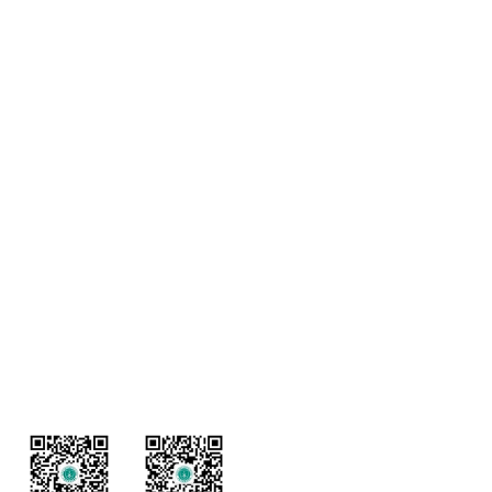
协和医院车谷院区地址：湖北省武汉市经济技术开发区神龙大道58号
邮编：430056
电话：027-84397521
协和医院金银湖院区地址：湖北省武汉市东西湖区环湖路53号
邮编：430048
电话：027-83261400
协和医院骨科医院地址：湖北省武汉市江汉区马场路109号
邮编：430024
电话：027-85873101
友情链接
中华人民共和国国家卫生健康委员会
华中科技大学
同济医学院
微信服务号
微信订阅号