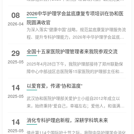
伴与爱。理念导入：从治到愈的温暖转向活动伊始，
书记、纪委书记汪宏波出席会议，护理部相关负责
安宁疗护专科护士程秀丽阐明本次工作坊的核心理
08
2026中华护理学会盆底康复专项培训在协和医
人、全院总护士长、护士长及护理骨干共240余人参
念：生命教育关注的从来都不是...
会，凝聚护理力量，共绘发展蓝图。会议由护理部牵
院圆满收官
2026-04
头负责人熊莉娟副主任主持。汪宏波副书记首先代表
为深入落实“健康中国”战略，规范盆底康复护理服务流
院党政领导向护理队伍的辛勤付出表示衷心的感谢。
程、提升专科护理能力，2026年中华护理学会盆底康
他指出，今年是医院建院160周年，要精心策划、办好
复专项培训在华中科技大学同济医学院附属协和医院
29
全国十五家医院护理管理者来我院参观交流
“5·12”护士节系列特色活动，同...
妇产科盆底中心圆满落幕。本次培训吸引了山西长
治、江苏泰州、湖北武汉及荆门等地的护理骨干参
2025-05
2025年4月28日下午，我院护理部接待了郑州联勤保
与，通过系统化、专业化的课程体系，为盆底康复护
障中心中部战区总医院等15家医院的护理部主任和护
理领域培育了一批专业人才。 本次培训以“夯实理论、
士长共56人分两批到我院参观交流护理人文关怀等工
强化实操、融合创新”为核心，设置了丰富且贴合临床
14
以爱育爱，传递“协和温度”
作。护理部主任刘义兰、副主任熊莉娟、总护士长徐
的教学环节。开班仪式上，...
玉兰、杨赛、金环等参与接待。来访人员由中部战区
2025-05
武汉协和医院护理部关爱护士小组自2012年成立以
总医院护理部主任邓莹带队。接待会由护理部熊莉娟
来，始终秉持“爱自己，幸福左右；爱他人，和谐满溢”
副主任主持。护理部主任刘义兰致辞，欢迎各位主任
的宗旨，一直致力于关爱护士的身心健康。小组制定
和护士长来参访交流，希望共同交流相互学习，相互
14
消化专科护理启新程，深耕学科筑未来
“关爱护士倡议书”，关注护士群体；倾听护士心声，开
促进；并向来访同仁介绍了武汉协...
展多种举措，例如举办联谊活动、弹性排班、倡导夜
2025-05
值此第114个国际护士节之际，我院中华护理学会消化