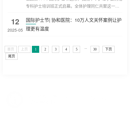
班睡眠日等。这些举措充分体现了护理部对护士的全
专科护士培训班正式启幕。全体护理同仁共聚这一温
方位关怀。该小组在护理部刘义兰主任的倡议下成
暖而庄严的时刻，以专科建设新突破诠释节日内涵，
立，由熊莉娟副主任负责指导具体工作的实施与推
12
国际护士节| 协和医院：10万人文关怀案例让护
正式开启消化专科护理进阶新征程。消化内科蔺蓉主
进。在第114个国际护士节来临...
任在开班仪式致辞中，首先为全体学员送出了节日的
理更有温度
2025-05
祝福，对大家的辛勤付出与专业成绩给予充分肯定。
她指出，本次培训需以目标为导向，专注提升专科护
...
理能力与职业素养，鼓励学员在四周学习中主动汲取
首页
上页
1
2
3
4
5
30
下页
知识技能。她强调，学员间应深...
尾页
协和医院主院区地址：湖北省武汉市解放大道1277号
邮编：430022
电话：027-85726114