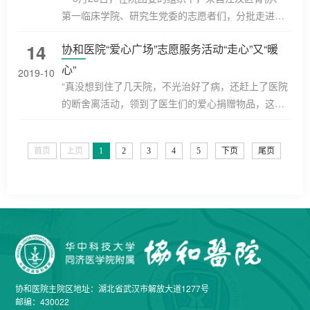
协和医院研究生们自抗疫以来，坚定不移地投身到防
第一临床学院、研究生党委的志愿者们，分批走进协
疫志愿服务工作中，用汗水描绘担当，以毅力支撑前
和医院门诊、心外科、儿科等志愿服务站点，为患者
14
协和医院“爱心广场”志愿服务活动“走心”又“暖
行，诠释了坚韧不拔的青年斗志...
提供导诊、陪护等服务。与此同时，在医院教学楼五
大教室，2021年度志愿服务先进事迹分享会暨志愿服
心”
2019-10
务项目结对共建启动仪式正在同步举行。 据悉，今
“真没想到住了几天院，不光治好了病，还赶上了医院
年是党的二十大召开之年，同时也是共青团成立100周
的断舍离活动，领到了医生们的爱心捐赠物品，这个
年，为了进一步发挥共青团组织引领青年、凝聚青
活动太暖心了！”3月28日，协和医院“爱心广场·断舍
年、服务青年的作用，带领...
离”志愿服务活动现场，人声鼎沸、暖意融融，众多住
首页
上页
1
2
3
4
5
下页
尾页
院病友在医...
协和医院主院区地址：湖北省武汉市解放大道1277号
邮编：430022