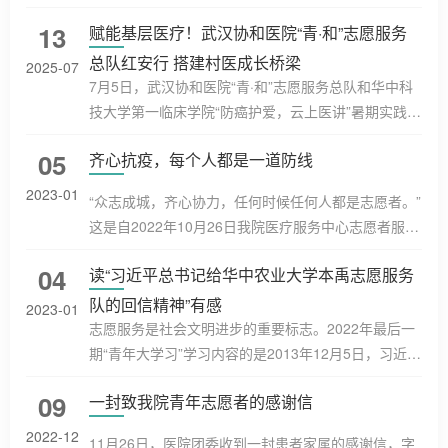
华中科技大学同济医学院附属协和医院、武汉市青山
13
赋能基层医疗！武汉协和医院“青·和”志愿服务
区益心社会工作服务中心及武汉市江汉区青年志愿者
协会共同承办的湖北省“萤光计划”医务社工人才特训营
总队红安行 搭建村医成长桥梁
2025-07
在武汉协和医院成功举办。来自湖北省内34家医疗机
7月5日，武汉协和医院“青·和”志愿服务总队和华中科
构的75名医务社工及相关从业人员，圆满完成了为期
技大学第一临床学院“防癌护爱，云上医讲”暑期实践队
四天、以“结合实务，实用为主”为核心的高强度、沉浸
奔赴革命老区红安，围绕中央宣传部等部门关于2025
05
齐心抗疫，每个人都是一道防线
式学习，有效提升了专...
年文化科技卫生“三下乡”活动的部署要求，以“村医需
求调研与专业能力提升”为核心，开展了一场理论与实
2023-01
“众志成城，齐心协力，任何时候任何人都是志愿者。”
践深度融合的基层医疗赋能行动。此次行动不仅为乡
这是自2022年10月26日我院医疗服务中心志愿者服务
村医生带来前沿医学知识，更通过精准调研勾勒出基
队志愿抗疫、服务一线的真实写照。期间，张艳护士
层医疗发展的“需求画像”，为乡村健康事业的发展注入
04
读“习近平总书记给华中农业大学本禹志愿服务
长带领医疗服务中心共计88人，以较平时减少近1/3的
人才培育力量...
人力，发挥团结协作、不畏困难的精神，齐心协力完
队的回信精神”有感
2023-01
成了全院8个区域近120个病房，1万余份在院封控人
志愿服务是社会文明进步的重要标志。2022年最后一
员的所有核酸标本、普通标本、环境采样标本，病区
期“青年大学习”学习内容的是2013年12月5日，习近平
药品和静配成品药的转运，以及肿瘤病区、金银湖院
总书记给华中农业大学本禹志愿服务队的回信精神。
09
一封致我院青年志愿者的感谢信
区所有标本到院后的转运。...
回信中，总书记肯定了他们在服务他人、奉献社会中
取得的成绩和进步，同时勉励广大青年积极弘扬奉
2022-12
11月26日，医院团委收到一封患者家属的感谢信，字